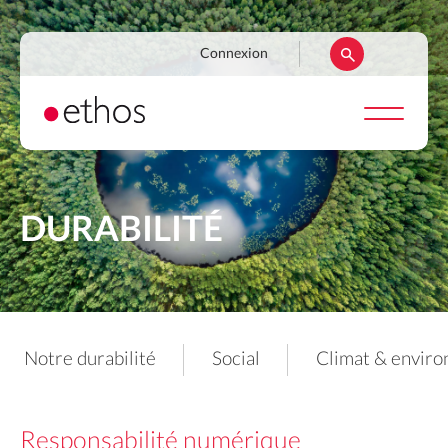
Aller
au
Navigation
Connexion
contenu
secondaire
principal
DURABILITÉ
Notre durabilité
Social
Climat & envir
Responsabilité numérique